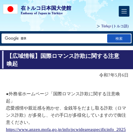
在トルコ日本国大使館
Embassy of Japan in Türkiye
Türkçe
(トルコ語)
検索
【広域情報】国際ロマンス詐欺に関する注意
喚起
令和7年5月6日
●外務省ホームページ「国際ロマンス詐欺に関する注意喚
起」
恋愛感情や親近感を抱かせ、金銭等をだまし取る詐欺（ロマ
ンス詐欺）が多発し、その手口が多様化していますので御注
意ください。
https://www.anzen.mofa.go.jp/info/pcwideareaspecificinfo_2025